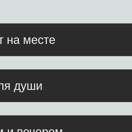
 вечером
Плавучий пирс
Ощутите свободу Японского моря —
Соревнуйтес
спустите гидроцикл или лодку и отправляйтесь
п
покорять волны
Пляж с топчанами и
шезлонгами
Золотой песок, зонтики от солнца и кристально
Встречайте 
истая вода — идеальный день у моря начинается
здесь
Кра
ас
есть
всё,
что
Летняя терраса с кальяном