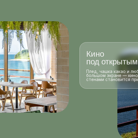
Кино
под открытым небом
Плед, чашка какао и любимый фильм на
большом экране — кинозал, в котором
стенами становится природа