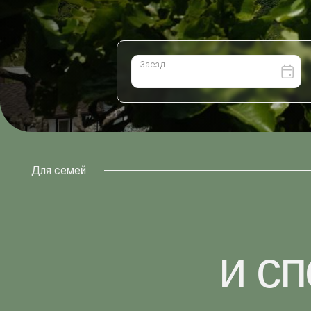
Для семей
и
спо