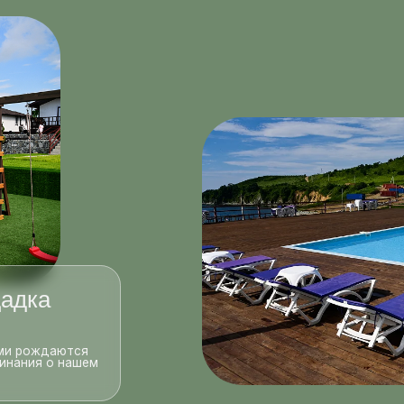
а
даются
о нашем