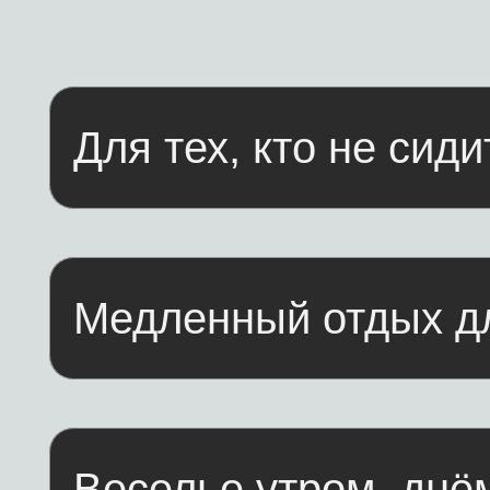
Веселье утром, днём и
Прогулка на сапах
Скользите по зеркальной глади бухты, где небо
отражается в воде, а вокруг — только тишина и
лёгкий плеск вёсел
Баня с бассейном и
караоке
Пар, прохладная вода и любимые песни — здесь
ч
даже баня превращается в праздник
У
н
Вечера у костра