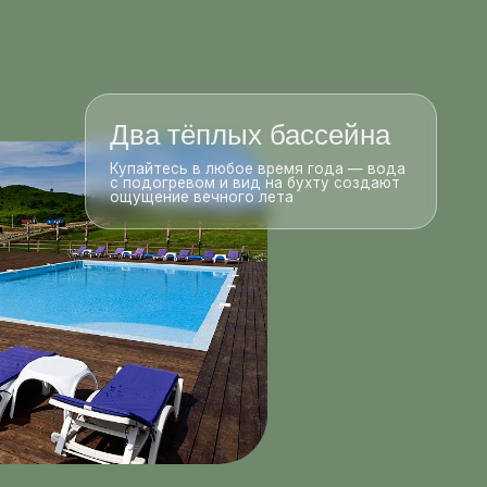
Два тёплых бассейна
Купайтесь в любое время года — вода
с подогревом и вид на бухту создают
ощущение вечного лета