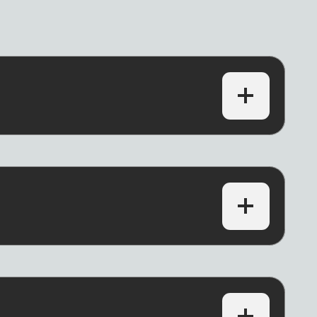
Волейбол у моря
ь с друзьями под крики чаек и смех —
обедит не счёт, а настроение
Йога на свежем
воздухе
рассвет в позе лотоса под пение птиц
— лучший утренний ритуал
сивейшие места для
бы
фотосессий