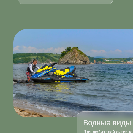
Водные виды спор
Для любителей активного отд
доступны водные виды спорта
Покоряйте морские просторы и
подводный мир