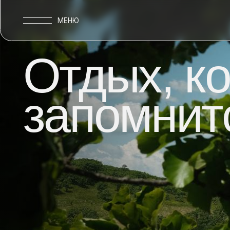
МЕНЮ
Отдых,
ко
запомнитс