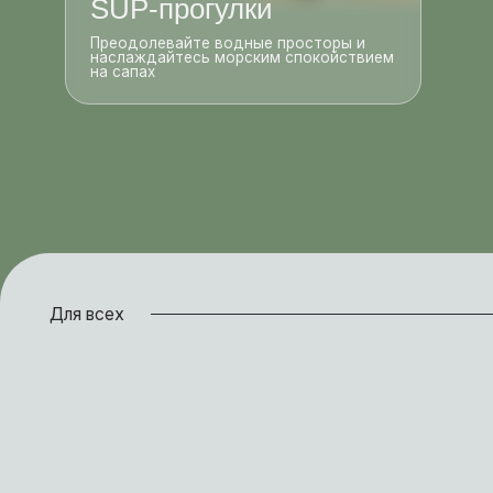
К
раз
Для тех, кто не сидит 
Медленный отдых для