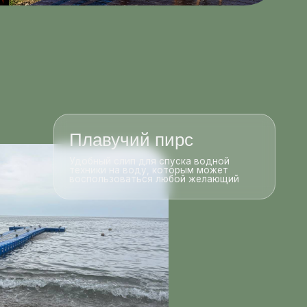
Удобный слип для спуска водной
техники на воду, которым может
воспользоваться любой желающий