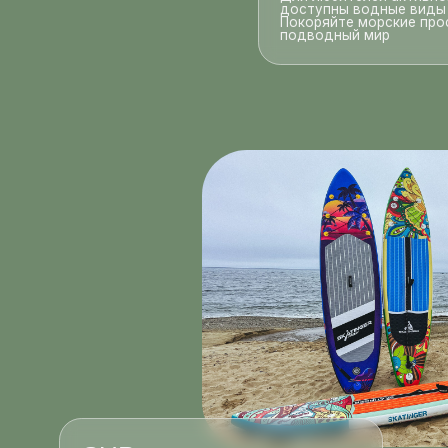
SUP-прогулки
Преодолевайте водные просторы и
наслаждайтесь морским спокойствием
на сапах
Для всех