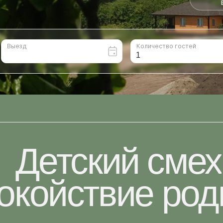
Детский
смех
койствие
родите