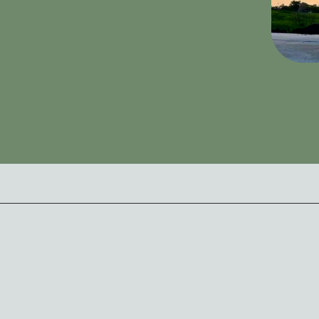
аждый
найдёт
влечение
по
душ
на месте
 души