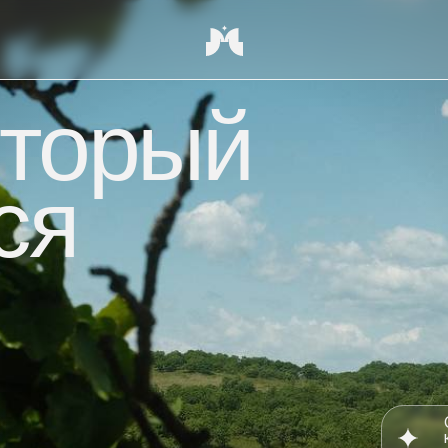
торый
я
От йоги на рас
каждый день в
возможностям