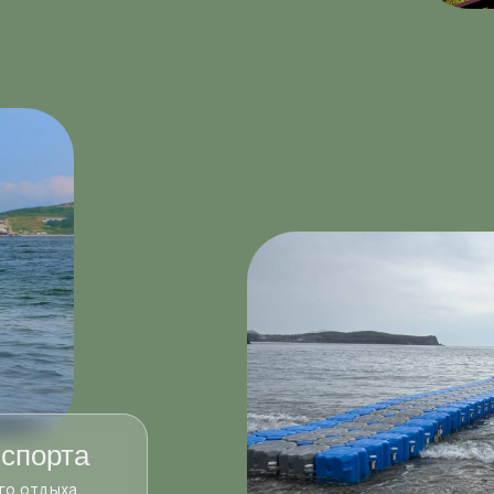
та
ыха
.
Услуги для водной